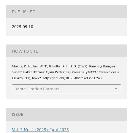
PUBLISHED
2025-09-10
HOW TO CITE
Musus, R. A., Ina, W. T., & Pollo, D. E. D. G. (2025). Rancang Bangun
Sistem Pakan Ternak Ayam Pedaging Otomatis.
JTekEL: Jurnal Teknik
Elektro
,
2
(1), 66–72. https://doi.org/10.35508/jtekel.v2i1.240
More Citation Formats
ISSUE
Vol. 2 No. 1 (2025): Juni 2025